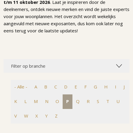
t/m 11 oktober 2026
. Laat je inspireren door de
deelnemers, ontdek nieuwe merken en vind de juiste experts
voor jouw woonplannen. Het overzicht wordt wekelijks
aangevuld met nieuwe exposanten, dus kom ook later nog
eens terug voor de laatste updates!
Filter op branche
- Alle -
A
B
C
D
E
F
G
H
I
J
K
L
M
N
O
P
Q
R
S
T
U
V
W
X
Y
Z