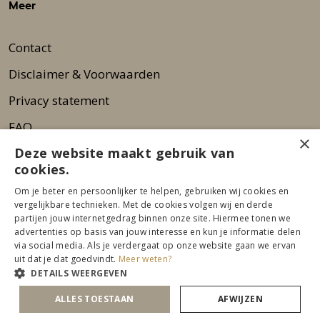
Meer
Contact
Disclaimer & Voorwaarden
Privacy statement
FAQ
×
Deze website maakt gebruik van
Wie zijn wij?
cookies.
Nieuwsbrief
Om je beter en persoonlijker te helpen, gebruiken wij cookies en
Pers
vergelijkbare technieken. Met de cookies volgen wij en derde
partijen jouw internetgedrag binnen onze site. Hiermee tonen we
advertenties op basis van jouw interesse en kun je informatie delen
via social media. Als je verdergaat op onze website gaan we ervan
uit dat je dat goedvindt.
Meer weten?
DETAILS WEERGEVEN
ALLES TOESTAAN
AFWIJZEN
© 2026 Beurs Eigen Huis