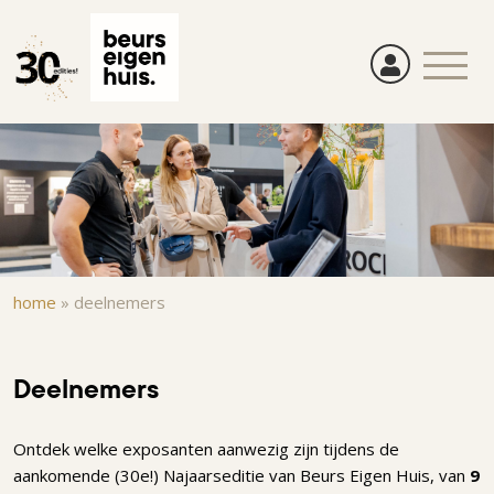
Overslaan
en
naar
de
inhoud
gaan
Kruimelpad
home
»
deelnemers
Deelnemers
Ontdek welke exposanten aanwezig zijn tijdens de
aankomende (30e!) Najaarseditie van Beurs Eigen Huis, van
9