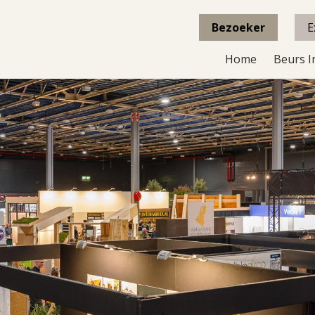
Bezoeker
E
Home
Beurs I