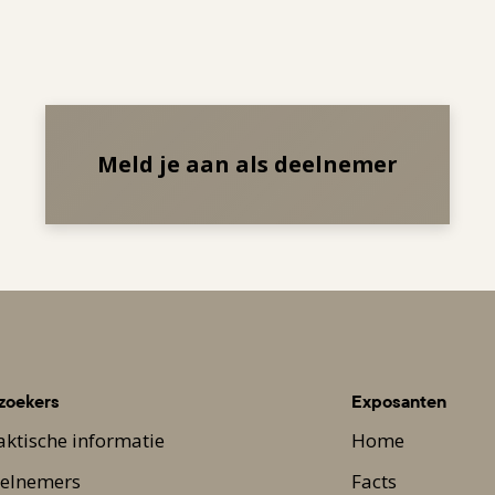
Meld je aan als deelnemer
zoekers
Exposanten
aktische informatie
Home
elnemers
Facts