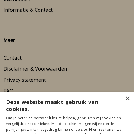
Informatie & Contact
Meer
Contact
Disclaimer & Voorwaarden
Privacy statement
FAQ
×
Wie zijn wij?
Deze website maakt gebruik van
cookies.
Nieuwsbrief
Om je beter en persoonlijker te helpen, gebruiken wij cookies en
Pers
vergelijkbare technieken. Met de cookies volgen wij en derde
partijen jouw internetgedrag binnen onze site. Hiermee tonen we