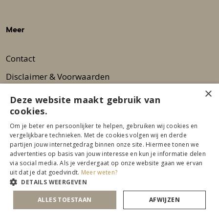
Meer
Contact
Disclaimer & Voorwaarden
×
Privacy statement
Deze website maakt gebruik van
cookies.
FAQ
Om je beter en persoonlijker te helpen, gebruiken wij cookies en
Wie zijn wij?
vergelijkbare technieken. Met de cookies volgen wij en derde
partijen jouw internetgedrag binnen onze site. Hiermee tonen we
Nieuwsbrief
advertenties op basis van jouw interesse en kun je informatie delen
via social media. Als je verdergaat op onze website gaan we ervan
Pers
uit dat je dat goedvindt.
Meer weten?
DETAILS WEERGEVEN
ALLES TOESTAAN
AFWIJZEN