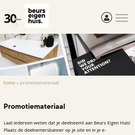
Overslaan
en
naar
de
inhoud
gaan
Kruimelpad
home
»
promotiemateriaal
Promotiemateriaal
Laat iedereen weten dat je deelneemt aan Beurs Eigen Huis!
Plaats de deelnemersbanner op je site en in je e-