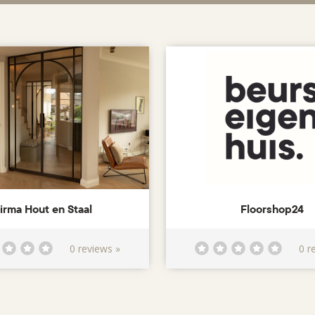
irma Hout en Staal
Floorshop24
0 reviews »
0 r