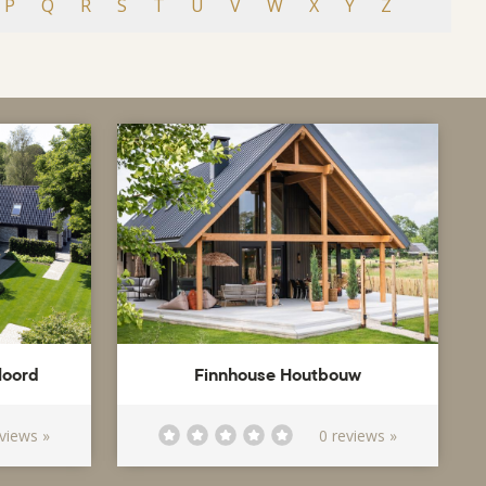
P
Q
R
S
T
U
V
W
X
Y
Z
loord
Finnhouse Houtbouw
eviews »
0 reviews »