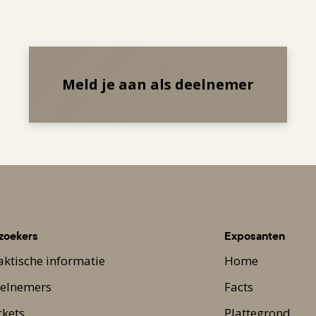
Meld je aan als deelnemer
zoekers
Exposanten
aktische informatie
Home
elnemers
Facts
ckets
Plattegrond