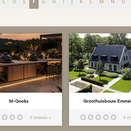
C
D
E
F
G
H
I
J
K
L
M
N
O
M-Qooks
Groothuisbouw Emme
0 reviews »
0 r