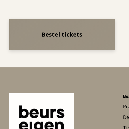
Bestel tickets
Be
Pr
De
Ti