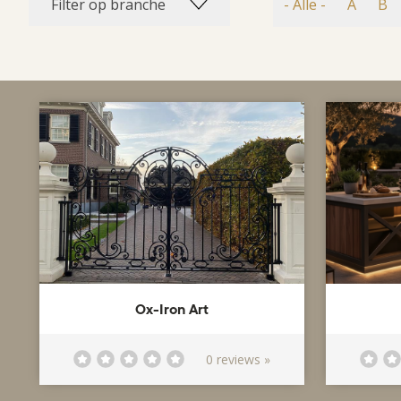
Filter op branche
- Alle -
A
B
Ox-Iron Art
0 reviews »