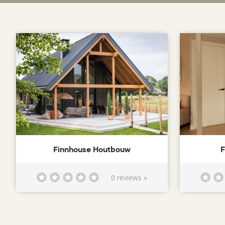
Finnhouse Houtbouw
F
0 reviews »