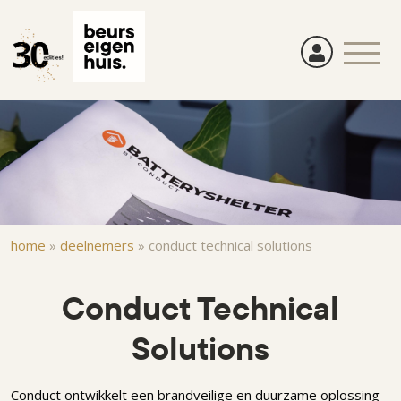
Overslaan
en
naar
de
inhoud
gaan
Kruimelpad
home
»
deelnemers
»
conduct technical solutions
Conduct Technical
Solutions
Conduct ontwikkelt een brandveilige en duurzame oplossing