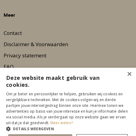
Meer
Contact
Disclaimer & Voorwaarden
Privacy statement
FAQ
×
Deze website maakt gebruik van
Wie zijn wij?
cookies.
Nieuwsbrief
Om je beter en persoonlijker te helpen, gebruiken wij cookies en
Pers
vergelijkbare technieken. Met de cookies volgen wij en derde
partijen jouw internetgedrag binnen onze site. Hiermee tonen we
advertenties op basis van jouw interesse en kun je informatie delen
via social media. Als je verdergaat op onze website gaan we ervan
uit dat je dat goedvindt.
Meer weten?
DETAILS WEERGEVEN