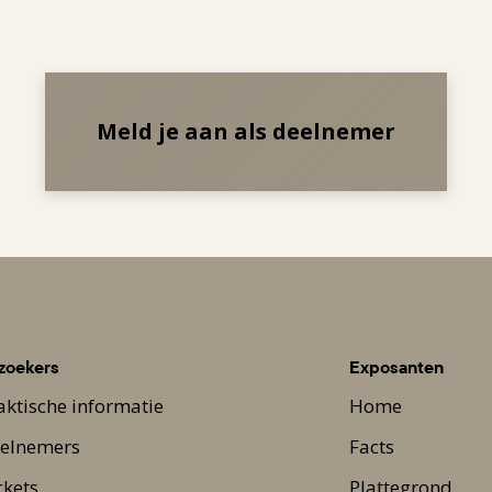
Meld je aan als deelnemer
zoekers
Exposanten
aktische informatie
Home
elnemers
Facts
ckets
Plattegrond