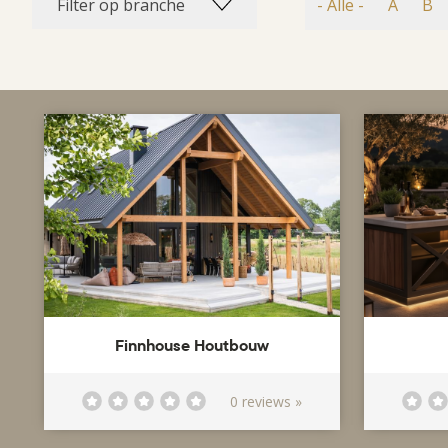
Filter op branche
- Alle -
A
B
Finnhouse Houtbouw
0 reviews »