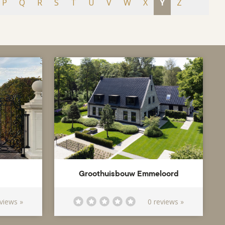
P
Q
R
S
T
U
V
W
X
Y
Z
Groothuisbouw Emmeloord
eviews »
0 reviews »