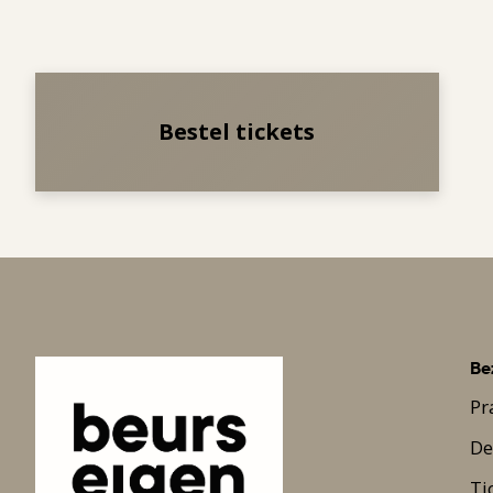
Bestel tickets
Be
Pr
De
Ti