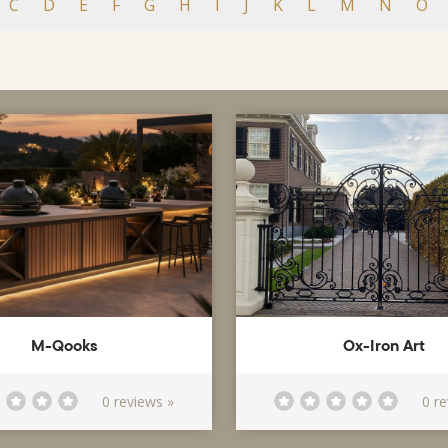
C
D
E
F
G
H
I
J
K
L
M
N
O
M-Qooks
Ox-Iron Art
0 reviews »
0 r