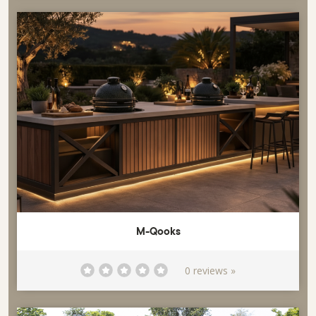
M-Qooks
0 reviews »