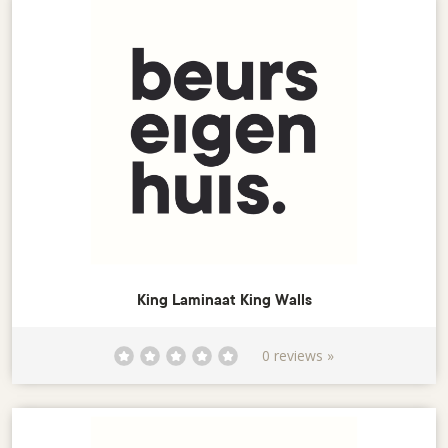
King Laminaat King Walls
0 reviews »