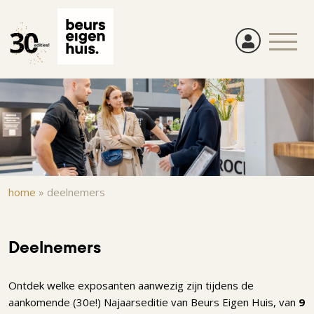
Overslaan
en
naar
de
inhoud
gaan
Kruimelpad
home
»
deelnemers
Deelnemers
Ontdek welke exposanten aanwezig zijn tijdens de
aankomende (30e!) Najaarseditie van Beurs Eigen Huis, van
9