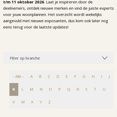
t/m 11 oktober 2026
. Laat je inspireren door de
deelnemers, ontdek nieuwe merken en vind de juiste experts
voor jouw woonplannen. Het overzicht wordt wekelijks
aangevuld met nieuwe exposanten, dus kom ook later nog
eens terug voor de laatste updates!
Filter op branche
- Alle -
A
B
C
D
E
F
G
H
I
J
K
L
M
N
O
P
Q
R
S
T
U
V
W
X
Y
Z