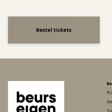
Bestel tickets
Be
Pr
De
Ti