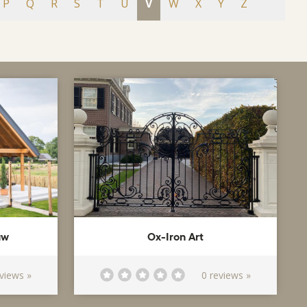
P
Q
R
S
T
U
V
W
X
Y
Z
uw
Ox-Iron Art
eviews »
0 reviews »