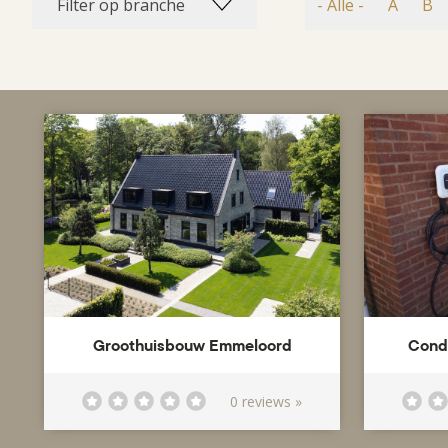
Filter op branche
- Alle -
A
B
Groothuisbouw Emmeloord
Condu
0 reviews »