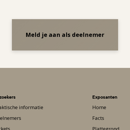
Meld je aan als deelnemer
zoekers
Exposanten
aktische informatie
Home
elnemers
Facts
ckets
Plattegrond