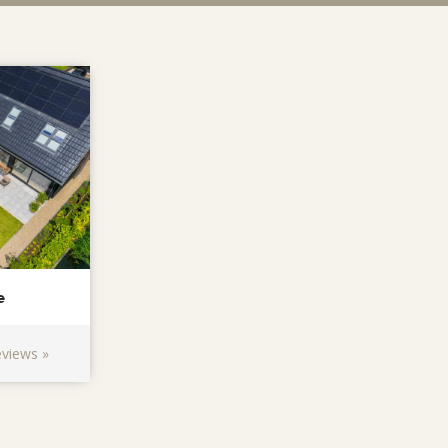
e
eviews »