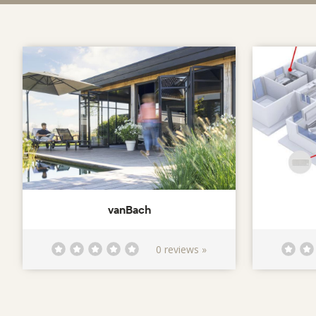
vanBach
0 reviews »