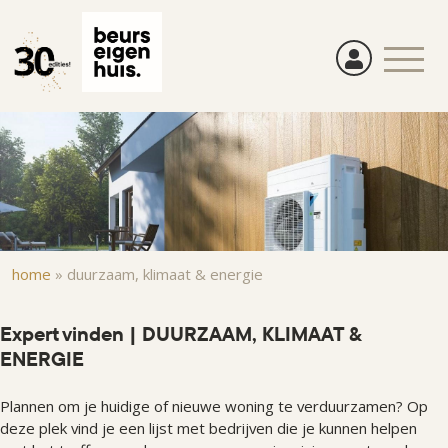
Overslaan
en
naar
de
inhoud
gaan
Kruimelpad
home
»
duurzaam, klimaat & energie
Expert vinden | DUURZAAM, KLIMAAT &
ENERGIE
Plannen om je huidige of nieuwe woning te verduurzamen? Op
deze plek vind je een lijst met bedrijven die je kunnen helpen