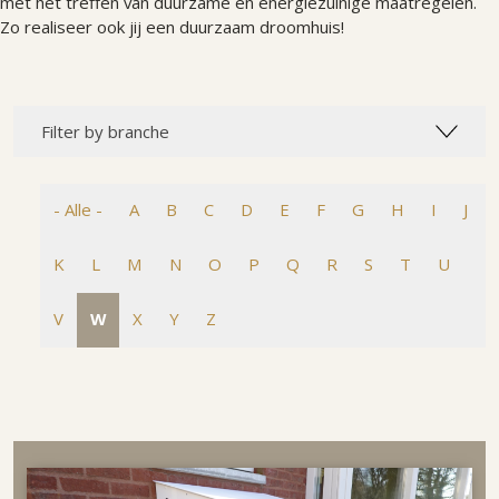
met het treffen van duurzame en energiezuinige maatregelen.
Zo realiseer ook jij een duurzaam droomhuis!
Filter by branche
- Alle -
A
B
C
D
E
F
G
H
I
J
K
L
M
N
O
P
Q
R
S
T
U
V
W
X
Y
Z