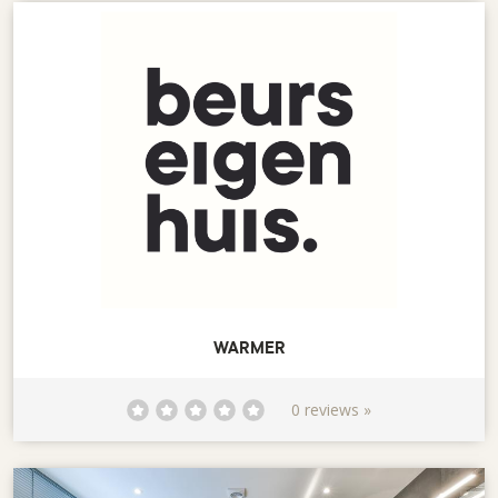
WARMER
0 reviews »