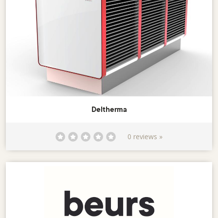
Deltherma
0 reviews »