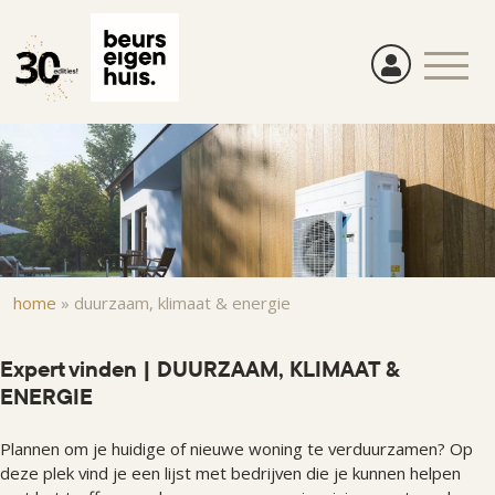
Overslaan
en
naar
de
inhoud
gaan
Kruimelpad
home
»
duurzaam, klimaat & energie
Expert vinden | DUURZAAM, KLIMAAT &
ENERGIE
Plannen om je huidige of nieuwe woning te verduurzamen? Op
deze plek vind je een lijst met bedrijven die je kunnen helpen