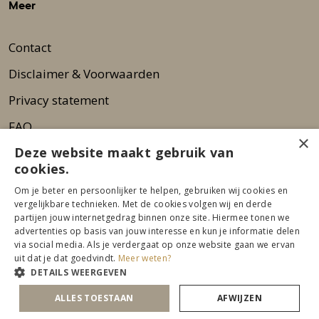
Meer
Contact
Disclaimer & Voorwaarden
Privacy statement
FAQ
×
Deze website maakt gebruik van
Wie zijn wij?
cookies.
Nieuwsbrief
Om je beter en persoonlijker te helpen, gebruiken wij cookies en
Pers
vergelijkbare technieken. Met de cookies volgen wij en derde
partijen jouw internetgedrag binnen onze site. Hiermee tonen we
advertenties op basis van jouw interesse en kun je informatie delen
via social media. Als je verdergaat op onze website gaan we ervan
uit dat je dat goedvindt.
Meer weten?
DETAILS WEERGEVEN
ALLES TOESTAAN
AFWIJZEN
© 2026 Beurs Eigen Huis