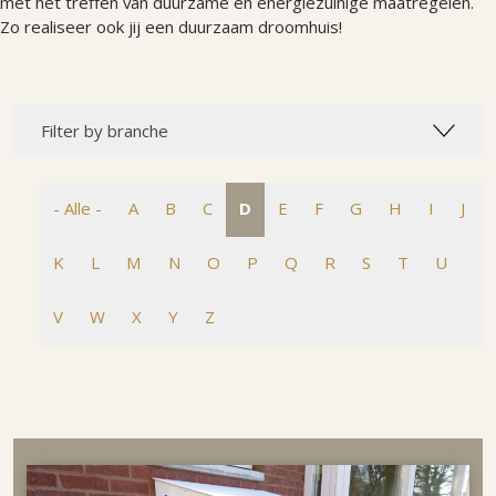
met het treffen van duurzame en energiezuinige maatregelen.
Zo realiseer ook jij een duurzaam droomhuis!
Filter by branche
- Alle -
A
B
C
D
E
F
G
H
I
J
K
L
M
N
O
P
Q
R
S
T
U
V
W
X
Y
Z