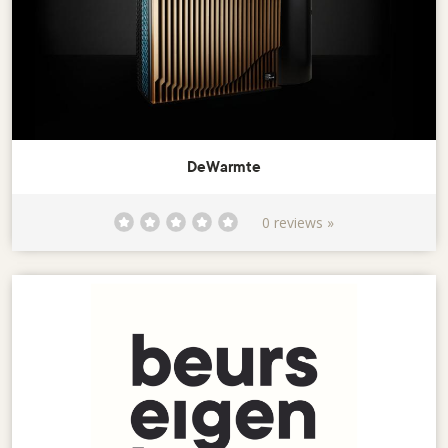
DeWarmte
0 reviews »