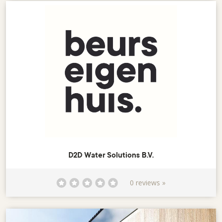
D2D Water Solutions B.V.
0 reviews »