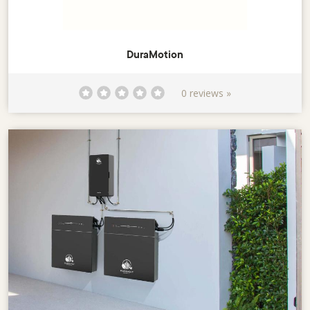
DuraMotion
0 reviews »