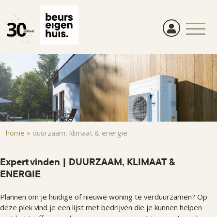
Overslaan
en
naar
de
inhoud
gaan
Kruimelpad
home
»
duurzaam, klimaat & energie
Expert vinden | DUURZAAM, KLIMAAT &
ENERGIE
Plannen om je huidige of nieuwe woning te verduurzamen? Op
deze plek vind je een lijst met bedrijven die je kunnen helpen