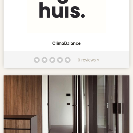
ClimaBalance
0 reviews »