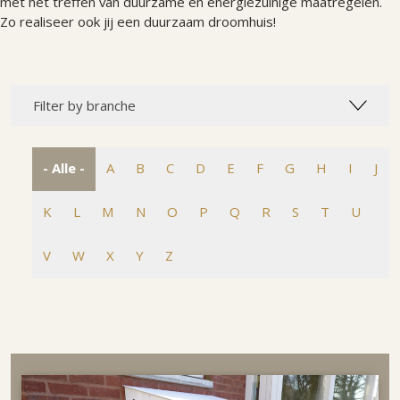
met het treffen van duurzame en energiezuinige maatregelen.
Zo realiseer ook jij een duurzaam droomhuis!
Filter by branche
- Alle -
A
B
C
D
E
F
G
H
I
J
K
L
M
N
O
P
Q
R
S
T
U
V
W
X
Y
Z