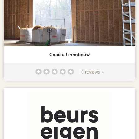
Capiau Leembouw
0 reviews »