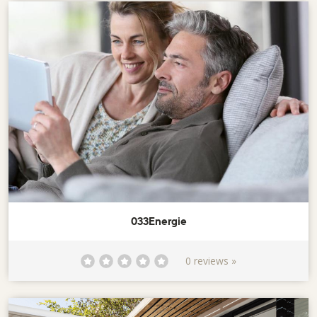
033Energie
0 reviews »