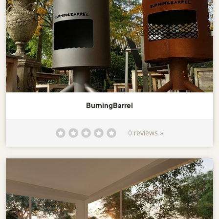
BurningBarrel
0 reviews »