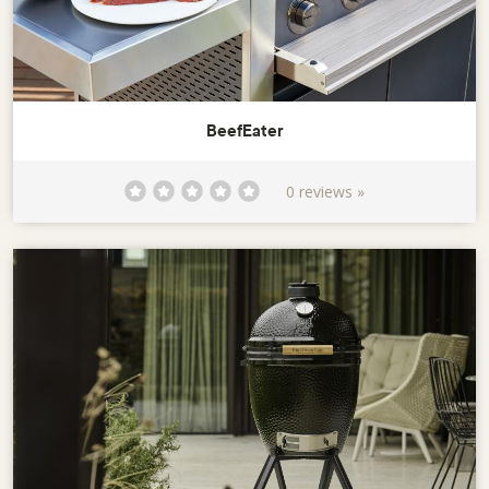
BeefEater
0 reviews »