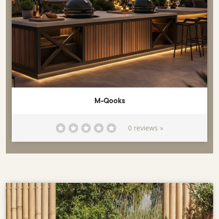
M-Qooks
0 reviews »