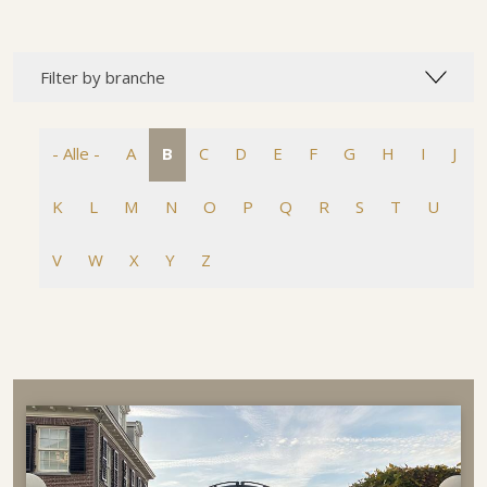
Filter by branche
- Alle -
A
B
C
D
E
F
G
H
I
J
K
L
M
N
O
P
Q
R
S
T
U
V
W
X
Y
Z