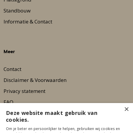
Standbouw
Informatie & Contact
Meer
Contact
Disclaimer & Voorwaarden
Privacy statement
FAQ
×
Deze website maakt gebruik van
Wie zijn wij?
cookies.
Nieuwsbrief
Om je beter en persoonlijker te helpen, gebruiken wij cookies en