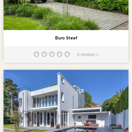
Buro Steef
0 reviews »