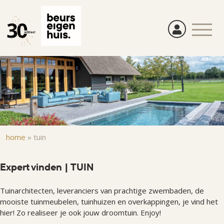
Overslaan
en
naar
de
inhoud
gaan
Kruimelpad
home
»
tuin
Expert vinden | TUIN
Tuinarchitecten, leveranciers van prachtige zwembaden, de
mooiste tuinmeubelen, tuinhuizen en overkappingen, je vind het
hier! Zo realiseer je ook jouw droomtuin. Enjoy!