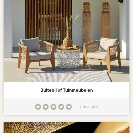
BuitenHof Tuinmeubelen
1 review »