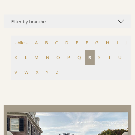
Filter by branche
- Alle -
A
B
C
D
E
F
G
H
I
J
K
L
M
N
O
P
Q
R
S
T
U
V
W
X
Y
Z