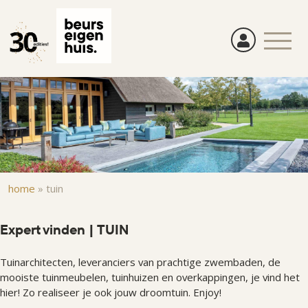
Overslaan
en
naar
de
inhoud
gaan
Kruimelpad
home
»
tuin
Expert vinden | TUIN
Tuinarchitecten, leveranciers van prachtige zwembaden, de
mooiste tuinmeubelen, tuinhuizen en overkappingen, je vind het
hier! Zo realiseer je ook jouw droomtuin. Enjoy!