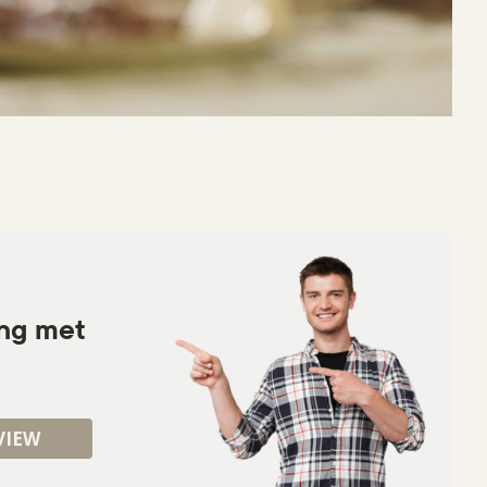
ing met
VIEW