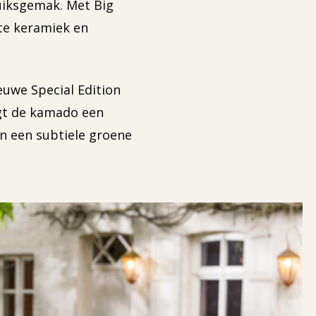
uiksgemak. Met Big
ste keramiek en
euwe Special Edition
jgt de kamado een
n een subtiele groene
.