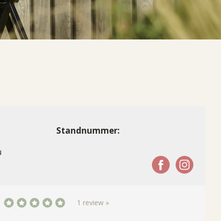
Standnummer:
u
1 review »