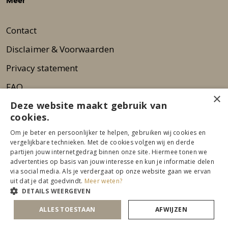
Meer
Contact
Disclaimer & Voorwaarden
Privacy statement
FAQ
×
Deze website maakt gebruik van
Wie zijn wij?
cookies.
Nieuwsbrief
Om je beter en persoonlijker te helpen, gebruiken wij cookies en
Pers
vergelijkbare technieken. Met de cookies volgen wij en derde
partijen jouw internetgedrag binnen onze site. Hiermee tonen we
advertenties op basis van jouw interesse en kun je informatie delen
via social media. Als je verdergaat op onze website gaan we ervan
uit dat je dat goedvindt.
Meer weten?
DETAILS WEERGEVEN
ALLES TOESTAAN
AFWIJZEN
© 2026 Beurs Eigen Huis