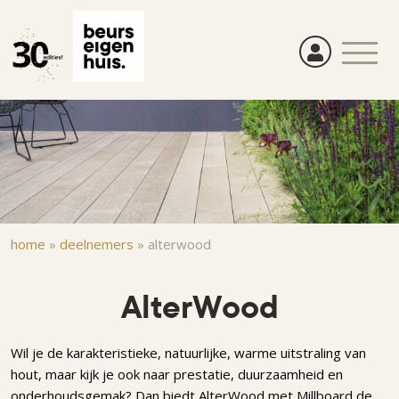
Overslaan
en
naar
de
inhoud
gaan
Kruimelpad
home
»
deelnemers
»
alterwood
AlterWood
Wil je de karakteristieke, natuurlijke, warme uitstraling van
hout, maar kijk je ook naar prestatie, duurzaamheid en
onderhoudsgemak? Dan biedt AlterWood met Millboard de