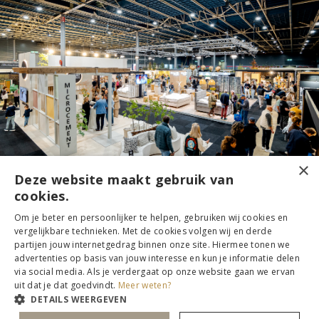
×
Deze website maakt gebruik van
cookies.
Waarom
de grootste
Om je beter en persoonlijker te helpen, gebruiken wij cookies en
vergelijkbare technieken. Met de cookies volgen wij en derde
bouw- en verbouwbeurs
partijen jouw internetgedrag binnen onze site. Hiermee tonen we
advertenties op basis van jouw interesse en kun je informatie delen
van Nederland
bezoeken?
via social media. Als je verdergaat op onze website gaan we ervan
uit dat je dat goedvindt.
Meer weten?
DETAILS WEERGEVEN