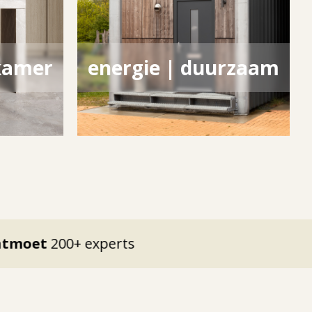
kamer
energie | duurzaam
+ experts