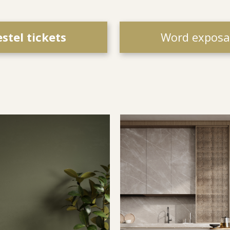
stel tickets
Word exposa