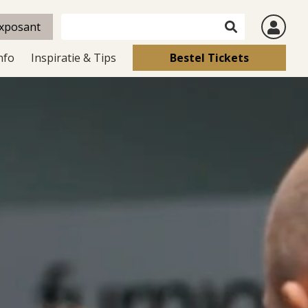
xposant
nfo
Inspiratie & Tips
Bestel Tickets