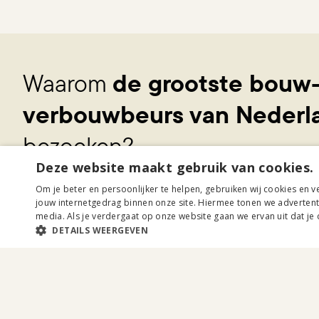
Waarom
de grootste bouw
verbouwbeurs van Nederl
bezoeken?
Deze website maakt gebruik van cookies.
Ontmoet
200+ experts
onder één dak
Om je beter en persoonlijker te helpen, gebruiken wij cookies en v
jouw internetgedrag binnen onze site. Hiermee tonen we advertentie
Vergelijk aanbieders, ideeën en mogelijkheden
media. Als je verdergaat op onze website gaan we ervan uit dat je
Krijg inspiratie en praktische tips voor bouw, verbou
DETAILS WEERGEVEN
Zet je woonplannen om in concrete stappen
Profiteer van unieke beursaanbiedingen
Of je nu gaat bouwen, verbouwen of vooral op zoek ben
Eigen Huis is dé plek om jouw woondromen concreet te