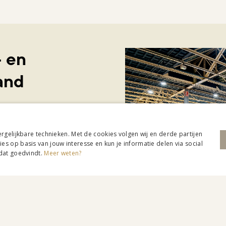
- en
and
ergelijkbare technieken. Met de cookies volgen wij en derde partijen
s op basis van jouw interesse en kun je informatie delen via social
 dat goedvindt.
Meer weten?
w, interieur en tuin
t naar inspiratie: Beurs
 maken. Met twee edities