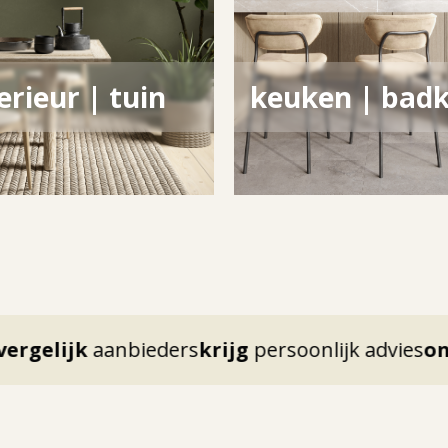
erieur | tuin
keuken | bad
anbieders
krijg
persoonlijk advies
ontmoet
200