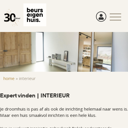
Overslaan
en
naar
de
inhoud
gaan
Kruimelpad
home
»
interieur
Expert vinden | INTERIEUR
Je droomhuis is pas af als ook de inrichting helemaal naar wens is.
Maar een huis smaakvol inrichten is een hele klus.