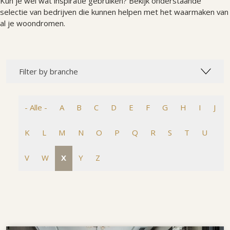
Kun je wel wat inspiratie gebruiken? Bekijk onderstaande
selectie van bedrijven die kunnen helpen met het waarmaken van
al je woondromen.
Filter by branche
- Alle -
A
B
C
D
E
F
G
H
I
J
K
L
M
N
O
P
Q
R
S
T
U
V
W
X
Y
Z