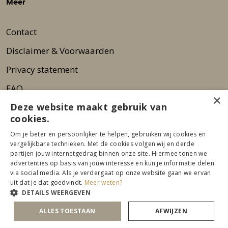
Meer
Contact
Disclaimer & Voorwaarden
Privacy statement
FAQ
×
Deze website maakt gebruik van
Wie zijn wij?
cookies.
Nieuwsbrief
Om je beter en persoonlijker te helpen, gebruiken wij cookies en
Pers
vergelijkbare technieken. Met de cookies volgen wij en derde
partijen jouw internetgedrag binnen onze site. Hiermee tonen we
advertenties op basis van jouw interesse en kun je informatie delen
via social media. Als je verdergaat op onze website gaan we ervan
uit dat je dat goedvindt.
Meer weten?
DETAILS WEERGEVEN
ALLES TOESTAAN
AFWIJZEN
© 2026 Beurs Eigen Huis