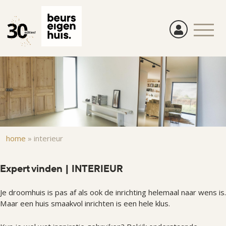
Overslaan
en
naar
de
inhoud
gaan
Kruimelpad
home
»
interieur
Expert vinden | INTERIEUR
Je droomhuis is pas af als ook de inrichting helemaal naar wens is.
Maar een huis smaakvol inrichten is een hele klus.