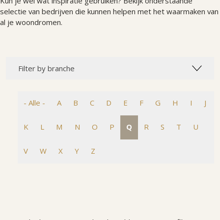
Kun je wel wat inspiratie gebruiken? Bekijk onderstaande
selectie van bedrijven die kunnen helpen met het waarmaken van
al je woondromen.
Filter by branche
- Alle -
A
B
C
D
E
F
G
H
I
J
K
L
M
N
O
P
Q
R
S
T
U
V
W
X
Y
Z