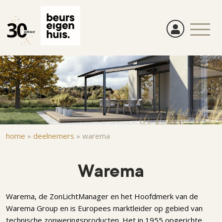
Overslaan
en
naar
de
inhoud
gaan
Kruimelpad
home
»
deelnemers
»
warema
Warema
Warema, de ZonLichtManager en het Hoofdmerk van de
Warema Group en is Europees marktleider op gebied van
technische zonweringsproducten. Het in 1955 opgerichte