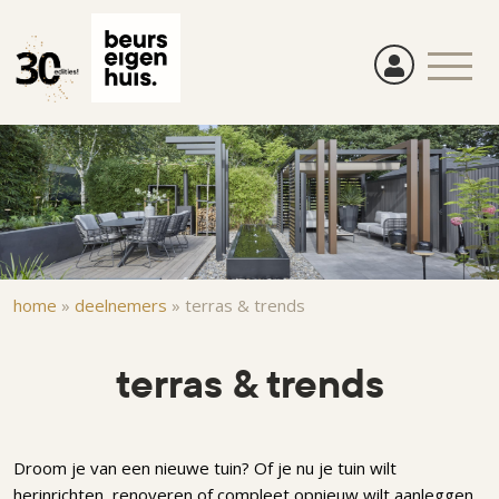
Overslaan
en
naar
de
inhoud
gaan
Kruimelpad
home
»
deelnemers
»
terras & trends
terras & trends
Droom je van een nieuwe tuin? Of je nu je tuin wilt
herinrichten, renoveren of compleet opnieuw wilt aanleggen,