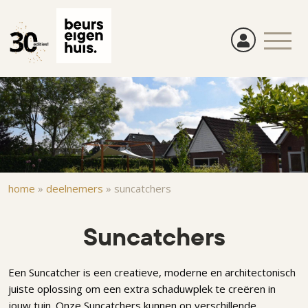
Overslaan
en
naar
de
inhoud
gaan
Kruimelpad
home
»
deelnemers
»
suncatchers
Suncatchers
Een Suncatcher is een creatieve, moderne en architectonisch
juiste oplossing om een extra schaduwplek te creëren in
jouw tuin. Onze Suncatchers kunnen op verschillende