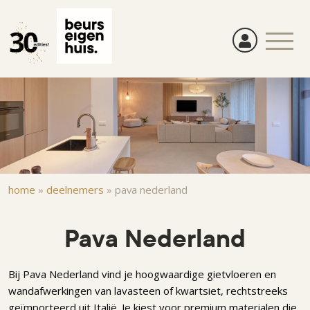
Overslaan
en
naar
de
inhoud
gaan
Kruimelpad
home
»
deelnemers
»
pava nederland
Pava Nederland
Bij Pava Nederland vind je hoogwaardige gietvloeren en
wandafwerkingen van lavasteen of kwartsiet, rechtstreeks
geïmporteerd uit Italië. Je kiest voor premium materialen die