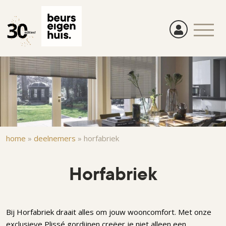
Overslaan
en
naar
de
inhoud
gaan
Kruimelpad
home
»
deelnemers
»
horfabriek
Horfabriek
Bij Horfabriek draait alles om jouw wooncomfort. Met onze
exclusieve Plissé gordijnen creëer je niet alleen een