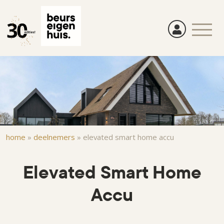
Overslaan
en
naar
de
inhoud
gaan
Kruimelpad
home
»
deelnemers
»
elevated smart home accu
Elevated Smart Home
Accu