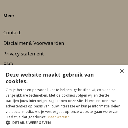
Meer
Contact
Disclaimer & Voorwaarden
Privacy statement
FAQ
×
Deze website maakt gebruik van
Wie zijn wij?
cookies.
Nieuwsbrief
Om je beter en persoonlijker te helpen, gebruiken wij cookies en
Pers
vergelijkbare technieken. Met de cookies volgen wij en derde
partijen jouw internetgedrag binnen onze site. Hiermee tonen we
advertenties op basis van jouw interesse en kun je informatie delen
via social media. Als je verdergaat op onze website gaan we ervan
uit dat je dat goedvindt.
Meer weten?
DETAILS WEERGEVEN