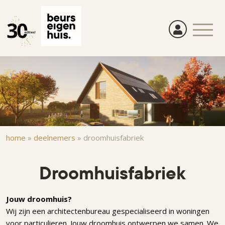
Overslaan
en
naar
de
inhoud
gaan
Kruimelpad
home
»
deelnemers
»
droomhuisfabriek
Droomhuisfabriek
Jouw droomhuis?
Wij zijn een architectenbureau gespecialiseerd in woningen
voor particulieren. Jouw droomhuis ontwerpen we samen. We