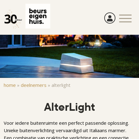
Overslaan
en
naar
de
inhoud
gaan
Kruimelpad
home
»
deelnemers
»
alterlight
AlterLight
Voor iedere buitenruimte een perfect passende oplossing.
Unieke buitenverlichting vervaardigd uit Italiaans marmer.
Een combinatie van praktische verlichting en een connectie