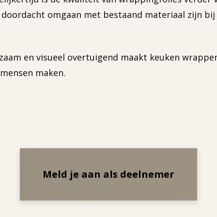
n doordacht omgaan met bestaand materiaal zijn bi
rzaam en visueel overtuigend maakt keuken wrappen
r mensen maken.
Meld je aan als deelnemer