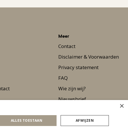
Meer
Contact
Disclaimer & Voorwaarden
Privacy statement
FAQ
ntact
Wie zijn wij?
Nieuwsbrief
×
Pers
ALLES TOESTAAN
AFWIJZEN