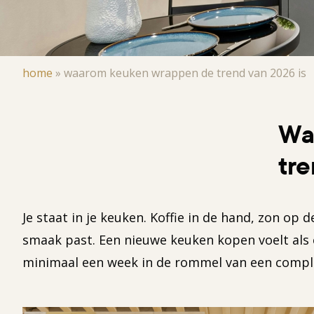
Kruimelpad
home
»
waarom keuken wrappen de trend van 2026 is
Wa
tre
Je staat in je keuken. Koffie in de hand, zon op de
smaak past. Een nieuwe keuken kopen voelt als e
minimaal een week in de rommel van een compl