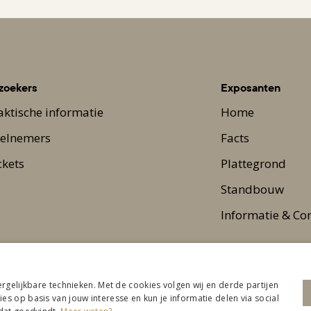
zoekers
Exposanten
aktische informatie
Home
elnemers
Facts
ckets
Plattegrond
Standbouw
Informatie & Co
ergelijkbare technieken. Met de cookies volgen wij en derde partijen
s op basis van jouw interesse en kun je informatie delen via social