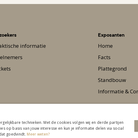
zoekers
Exposanten
aktische informatie
Home
elnemers
Facts
ckets
Plattegrond
Standbouw
Informatie & Co
ergelijkbare technieken. Met de cookies volgen wij en derde partijen
s op basis van jouw interesse en kun je informatie delen via social
 dat goedvindt.
Meer weten?