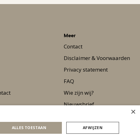
Meer
Contact
Disclaimer & Voorwaarden
Privacy statement
FAQ
ntact
Wie zijn wij?
Nieuwsbrief
×
Pers
ALLES TOESTAAN
AFWIJZEN