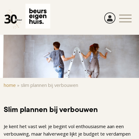
Overslaan
en
naar
de
inhoud
gaan
Kruimelpad
home
»
slim plannen bij verbouwen
Slim plannen bij verbouwen
Je kent het vast wel: je begint vol enthousiasme aan een
verbouwing, maar halverwege lijkt je budget te verdampen