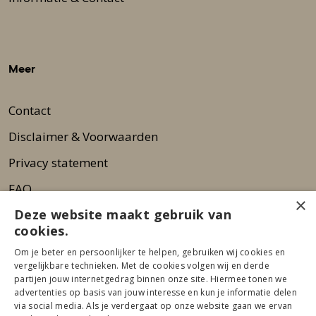
Meer
Contact
Disclaimer & Voorwaarden
Privacy statement
FAQ
×
Deze website maakt gebruik van
Wie zijn wij?
cookies.
Nieuwsbrief
Om je beter en persoonlijker te helpen, gebruiken wij cookies en
Pers
vergelijkbare technieken. Met de cookies volgen wij en derde
partijen jouw internetgedrag binnen onze site. Hiermee tonen we
advertenties op basis van jouw interesse en kun je informatie delen
via social media. Als je verdergaat op onze website gaan we ervan