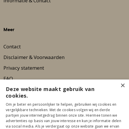
Informatie & Contact
Meer
Contact
Disclaimer & Voorwaarden
Privacy statement
FAQ
×
Deze website maakt gebruik van
Wie zijn wij?
cookies.
Nieuwsbrief
Om je beter en persoonlijker te helpen, gebruiken wij cookies en
Pers
vergelijkbare technieken. Met de cookies volgen wij en derde
partijen jouw internetgedrag binnen onze site. Hiermee tonen we
advertenties op basis van jouw interesse en kun je informatie delen
via social media. Als je verdergaat op onze website gaan we ervan