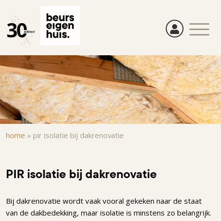
Overslaan
en
naar
de
inhoud
gaan
Kruimelpad
home
»
pir isolatie bij dakrenovatie
PIR isolatie bij dakrenovatie
Bij dakrenovatie wordt vaak vooral gekeken naar de staat
van de dakbedekking, maar isolatie is minstens zo belangrijk.