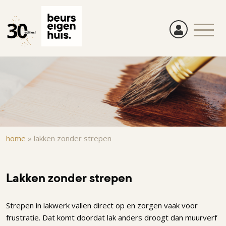
Overslaan
en
naar
de
inhoud
gaan
Kruimelpad
home
»
lakken zonder strepen
Lakken zonder strepen
Strepen in lakwerk vallen direct op en zorgen vaak voor
frustratie. Dat komt doordat lak anders droogt dan muurverf