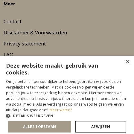
Meer
Contact
Disclaimer & Voorwaarden
Privacy statement
FAQ
×
Deze website maakt gebruik van
Wie zijn wij?
cookies.
Nieuwsbrief
Om je beter en persoonlijker te helpen, gebruiken wij cookies en
Pers
vergelijkbare technieken. Met de cookies volgen wij en derde
partijen jouw internetgedrag binnen onze site. Hiermee tonen we
advertenties op basis van jouw interesse en kun je informatie delen
via social media. Als je verdergaat op onze website gaan we ervan
uit dat je dat goedvindt.
Meer weten?
DETAILS WEERGEVEN
ALLES TOESTAAN
AFWIJZEN
© 2026 Beurs Eigen Huis