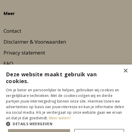
Meer
Contact
Disclaimer & Voorwaarden
Privacy statement
FAQ
×
Deze website maakt gebruik van
Wie zijn wij?
cookies.
Nieuwsbrief
Om je beter en persoonlijker te helpen, gebruiken wij cookies en
Pers
vergelijkbare technieken. Met de cookies volgen wij en derde
partijen jouw internetgedrag binnen onze site. Hiermee tonen we
advertenties op basis van jouw interesse en kun je informatie delen
via social media. Als je verdergaat op onze website gaan we ervan
uit dat je dat goedvindt.
Meer weten?
DETAILS WEERGEVEN