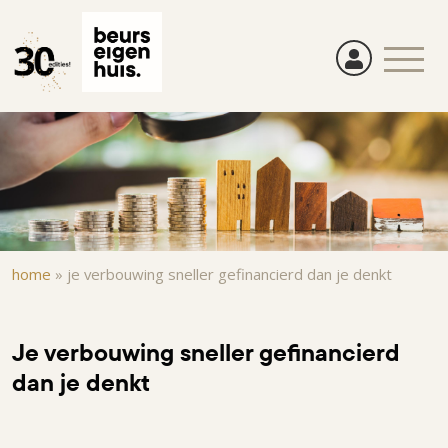
Overslaan
en
naar
de
inhoud
gaan
Kruimelpad
home
»
je verbouwing sneller gefinancierd dan je denkt
Je verbouwing sneller gefinancierd
dan je denkt