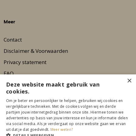
Meer
Contact
Disclaimer & Voorwaarden
Privacy statement
FAQ
×
Deze website maakt gebruik van
Wie zijn wij?
cookies.
Nieuwsbrief
Om je beter en persoonlijker te helpen, gebruiken wij cookies en
Pers
vergelijkbare technieken. Met de cookies volgen wij en derde
partijen jouw internetgedrag binnen onze site. Hiermee tonen we
advertenties op basis van jouw interesse en kun je informatie delen
via social media. Als je verdergaat op onze website gaan we ervan
uit dat je dat goedvindt.
Meer weten?
DETAILS WEERGEVEN