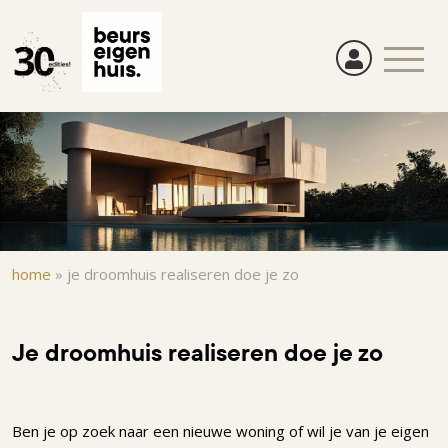
Overslaan
en
naar
de
inhoud
gaan
Kruimelpad
home
»
je droomhuis realiseren doe je zo
Je droomhuis realiseren doe je zo
Ben je op zoek naar een nieuwe woning of wil je van je eigen