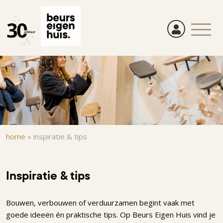
Overslaan
en
naar
de
inhoud
gaan
Kruimelpad
home
»
inspiratie & tips
Inspiratie & tips
Bouwen, verbouwen of verduurzamen begint vaak met
goede ideeën én praktische tips. Op Beurs Eigen Huis vind je