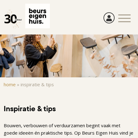
Overslaan
en
naar
de
inhoud
gaan
Kruimelpad
home
»
inspiratie & tips
Inspiratie & tips
Bouwen, verbouwen of verduurzamen begint vaak met
goede ideeën én praktische tips. Op Beurs Eigen Huis vind je