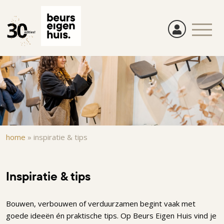
Overslaan
en
naar
de
inhoud
gaan
Kruimelpad
home
»
inspiratie & tips
Inspiratie & tips
Bouwen, verbouwen of verduurzamen begint vaak met
goede ideeën én praktische tips. Op Beurs Eigen Huis vind je