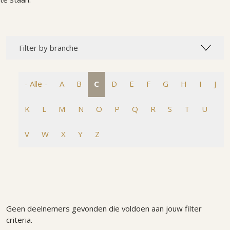
Filter by branche
- Alle -
A
B
C
D
E
F
G
H
I
J
K
L
M
N
O
P
Q
R
S
T
U
V
W
X
Y
Z
Geen deelnemers gevonden die voldoen aan jouw filter
criteria.