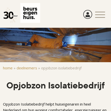
Overslaan
en
naar
de
inhoud
gaan
Kruimelpad
home
»
deelnemers
»
opjobzon isolatiebedrijf
Opjobzon Isolatiebedrijf
Opjobzon Isolatiebedrijf helpt huiseigenaren in heel
Nederland om hun woning comfortabeler, energiezuiniger en