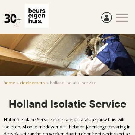
Overslaan
en
naar
de
inhoud
gaan
Kruimelpad
home
»
deelnemers
»
holland isolatie service
Holland Isolatie Service
Holland Isolatie Service is de specialist als je jouw huis wilt
isoleren. Al onze medewerkers hebben jarenlange ervaring in
de isolatiebranche en werken daarbij door heel Nederland. Je