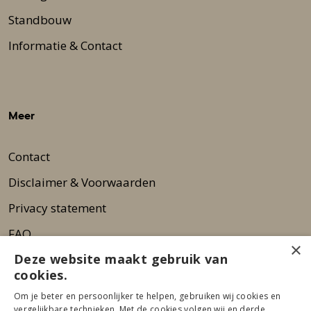
Standbouw
Informatie & Contact
Meer
Contact
Disclaimer & Voorwaarden
Privacy statement
FAQ
×
Deze website maakt gebruik van
Wie zijn wij?
cookies.
Nieuwsbrief
Om je beter en persoonlijker te helpen, gebruiken wij cookies en
Pers
vergelijkbare technieken. Met de cookies volgen wij en derde