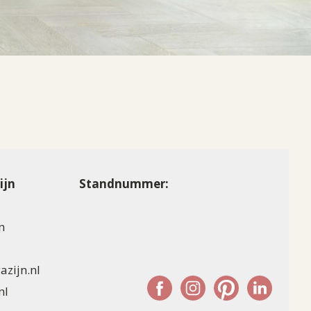
ijn
Standnummer:
n
zijn.nl
nl