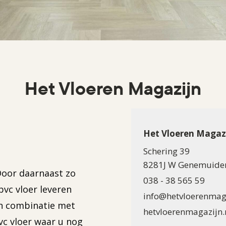
Het Vloeren Magazijn
Het Vloeren Magaz
Schering 39
8281J W Genemuide
Door daarnaast zo
038 - 38 565 59
pvc vloer leveren
info@hetvloerenmaga
 in combinatie met
hetvloerenmagazijn.
vc vloer waar u nog