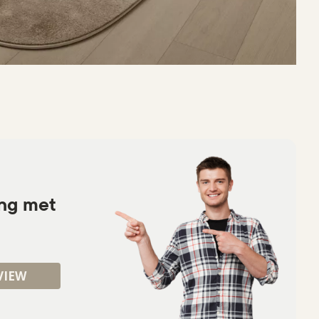
ing met
VIEW