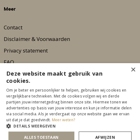
Meer
Contact
Disclaimer & Voorwaarden
Privacy statement
FAQ
×
Deze website maakt gebruik van
Wie zijn wij?
cookies.
Nieuwsbrief
Om je beter en persoonlijker te helpen, gebruiken wij cookies en
Pers
vergelijkbare technieken. Met de cookies volgen wij en derde
partijen jouw internetgedrag binnen onze site. Hiermee tonen we
advertenties op basis van jouw interesse en kun je informatie delen
via social media. Als je verdergaat op onze website gaan we ervan
uit dat je dat goedvindt.
Meer weten?
DETAILS WEERGEVEN
ALLES TOESTAAN
AFWIJZEN
© 2026 Beurs Eigen Huis