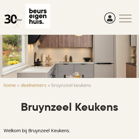
Overslaan
en
naar
de
inhoud
gaan
Kruimelpad
home
»
deelnemers
»
bruynzeel keukens
Bruynzeel Keukens
Welkom bij Bruynzeel Keukens.