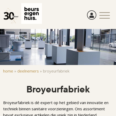
Overslaan
en
naar
de
inhoud
gaan
Kruimelpad
home
»
deelnemers
»
broyeurfabriek
Broyeurfabriek
Broyeurfabriek is dé expert op het gebied van innovatie en
techniek binnen sanitaire voorzieningen. Ons assortiment
bevat exclusieve artikelen die uniek zijn in Nederland,