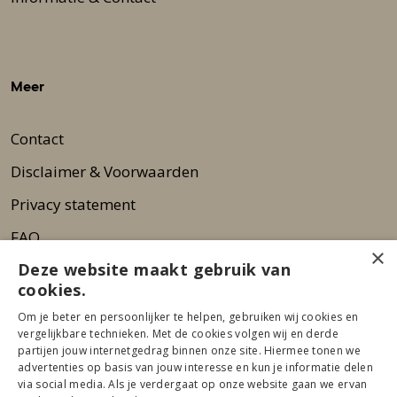
Meer
Contact
Disclaimer & Voorwaarden
Privacy statement
FAQ
×
Deze website maakt gebruik van
Wie zijn wij?
cookies.
Nieuwsbrief
Om je beter en persoonlijker te helpen, gebruiken wij cookies en
Pers
vergelijkbare technieken. Met de cookies volgen wij en derde
partijen jouw internetgedrag binnen onze site. Hiermee tonen we
advertenties op basis van jouw interesse en kun je informatie delen
via social media. Als je verdergaat op onze website gaan we ervan