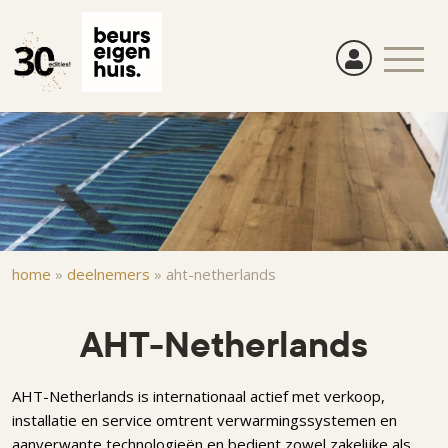
Overslaan
en
naar
de
inhoud
gaan
Kruimelpad
home
»
deelnemers
»
aht-netherlands
AHT-Netherlands
AHT-Netherlands is internationaal actief met verkoop,
installatie en service omtrent verwarmingssystemen en
aanverwante technologieën en bedient zowel zakelijke als