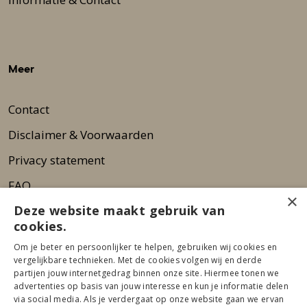
Meer
Contact
Disclaimer & Voorwaarden
Privacy statement
FAQ
×
Deze website maakt gebruik van
Wie zijn wij?
cookies.
Nieuwsbrief
Om je beter en persoonlijker te helpen, gebruiken wij cookies en
Pers
vergelijkbare technieken. Met de cookies volgen wij en derde
partijen jouw internetgedrag binnen onze site. Hiermee tonen we
advertenties op basis van jouw interesse en kun je informatie delen
via social media. Als je verdergaat op onze website gaan we ervan