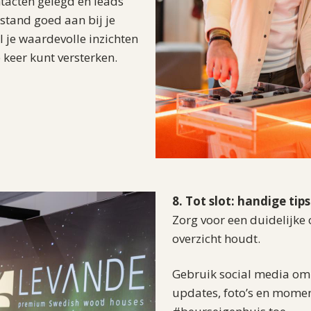
ntacten gelegd en leads
 stand goed aan bij je
l je waardevolle inzichten
 keer kunt versterken.
8. Tot slot: handige tips
Zorg voor een duidelijke 
overzicht houdt.
Gebruik social media om z
updates, foto’s en mome