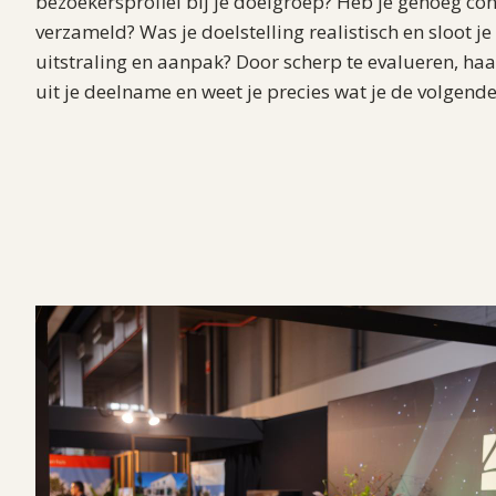
bezoekersprofiel bij je doelgroep? Heb je genoeg co
verzameld? Was je doelstelling realistisch en sloot je
uitstraling en aanpak? Door scherp te evalueren, haa
uit je deelname en weet je precies wat je de volgende