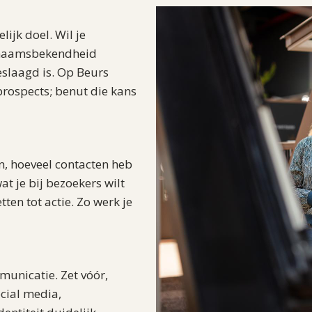
ijk doel. Wil je
e naamsbekendheid
slaagd is. Op Beurs
 prospects; benut die kans
en, hoeveel contacten heb
at je bij bezoekers wilt
ten tot actie. Zo werk je
municatie. Zet vóór,
ocial media,