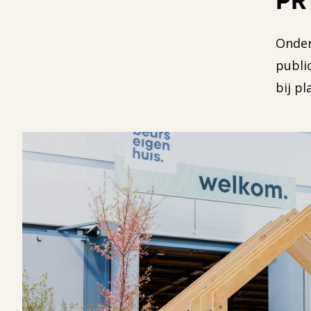
Onder
publi
bij p