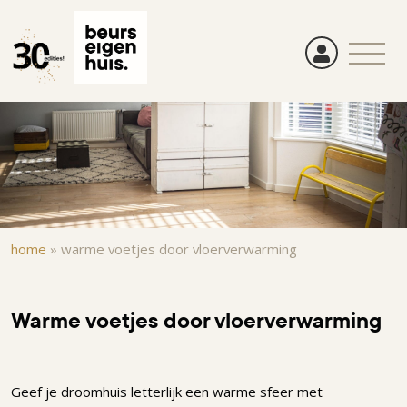
Overslaan
en
naar
de
inhoud
gaan
Kruimelpad
home
»
warme voetjes door vloerverwarming
Warme voetjes door vloerverwarming
Geef je droomhuis letterlijk een warme sfeer met