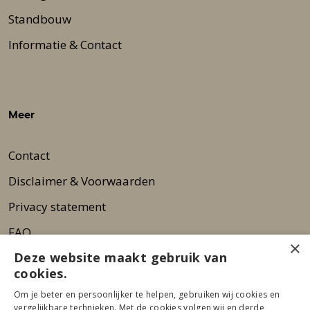
Standbouw
Informatie & Contact
Meer
Contact
Disclaimer & Voorwaarden
Privacy statement
FAQ
×
Deze website maakt gebruik van
Wie zijn wij?
cookies.
Nieuwsbrief
Om je beter en persoonlijker te helpen, gebruiken wij cookies en
Pers
vergelijkbare technieken. Met de cookies volgen wij en derde