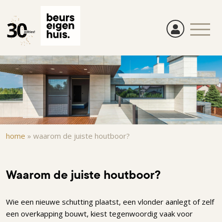
Overslaan
en
naar
de
inhoud
gaan
Kruimelpad
home
»
waarom de juiste houtboor?
Waarom de juiste houtboor?
Wie een nieuwe schutting plaatst, een vlonder aanlegt of zelf
een overkapping bouwt, kiest tegenwoordig vaak voor