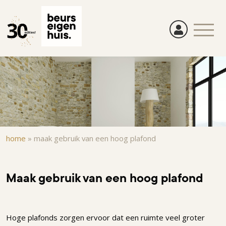
Overslaan
en
naar
de
inhoud
gaan
Kruimelpad
home
»
maak gebruik van een hoog plafond
Maak gebruik van een hoog plafond
Hoge plafonds zorgen ervoor dat een ruimte veel groter