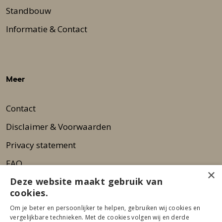
Standbouw
Informatie & Contact
Meer
Contact
Disclaimer & Voorwaarden
Privacy statement
FAQ
×
Deze website maakt gebruik van
Wie zijn wij?
cookies.
Nieuwsbrief
Om je beter en persoonlijker te helpen, gebruiken wij cookies en
Pers
vergelijkbare technieken. Met de cookies volgen wij en derde