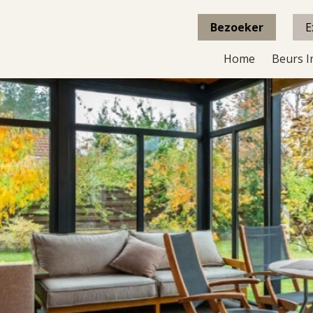
Bezoeker
E
Home
Beurs I