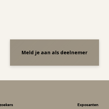
Meld je aan als deelnemer
zoekers
Exposanten